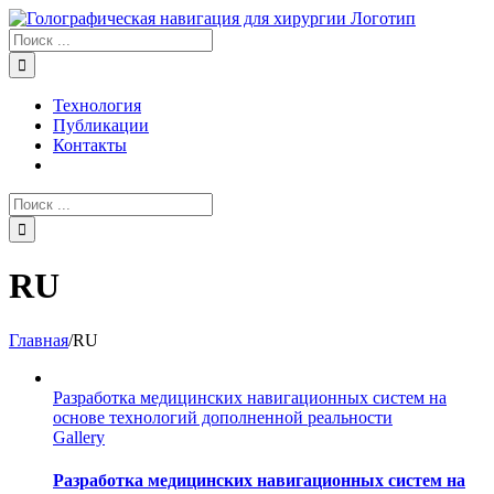
Skip
to
Результат
content
поиска:
Технология
Публикации
Контакты
Результат
поиска:
RU
Главная
/
RU
Разработка медицинских навигационных систем на
основе технологий дополненной реальности
Gallery
Разработка медицинских навигационных систем на