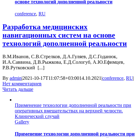
основе технологий дополненной реальности
conference
,
RU
Разработка медицинских
навигационных систем на основе
технологий дополненной реальности
В.М.Иванов, С.В.Стрелков, Д.А.Гуляев, Д.С.Годанюк,
И.А.Саввина, Д.В.Рыжкова, Е.Д.Сологуб, А.Ю.Ефимцев,
Р.В.Рутковский [...]
By
admin
|
2021-10-17T11:07:58+03:00
14.10.2021
|
conference
,
RU
|
Нет комментариев
Читать дальше
Применение технологии дополненной реальности при
оперативных вмешательствах на верхней челюсти.
Клинический случай
Gallery
Применение технологии дополненной реальности при