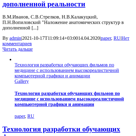
дополненной реальности
В.М.Иванов, С.В.Стрелков, Н.В.Калакуцкий,
П.Н.Вопиловский "Наложение анатомических структур в
дополненной [...]
By
admin
|
2021-10-17T11:09:14+03:00
14.04.2020
|
paper
,
RU
|
Нет
комментариев
Читать дальше
Технология разработки обучающих фильмов по
медицине с использованием высокореалистичной
компьютерной графики и анимации
Gallery
Технология разработки обучающих фильмов по
медицине с использованием высокореалистичной
компьютерной графики и анимации
paper
,
RU
Технология разработки обучающих