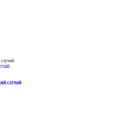
лучай
кий случай