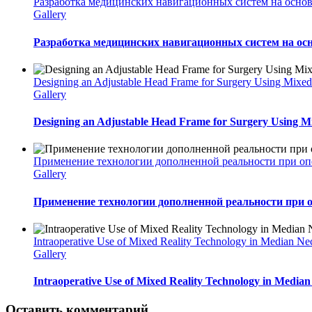
Разработка медицинских навигационных систем на основ
Gallery
Разработка медицинских навигационных систем на осн
Designing an Adjustable Head Frame for Surgery Using Mixed
Gallery
Designing an Adjustable Head Frame for Surgery Using Mi
Применение технологии дополненной реальности при оп
Gallery
Применение технологии дополненной реальности при 
Intraoperative Use of Mixed Reality Technology in Median Ne
Gallery
Intraoperative Use of Mixed Reality Technology in Median
Оставить комментарий