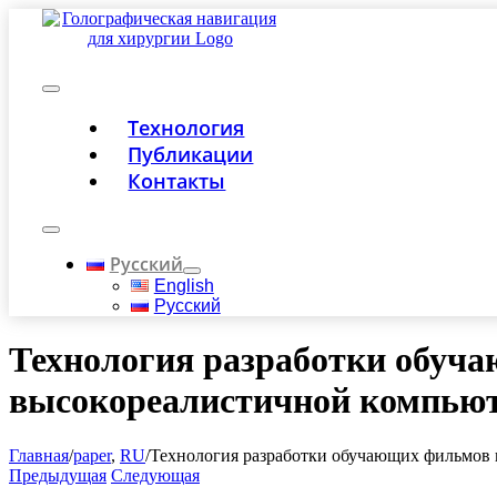
Skip
to
content
Toggle
Технология
Navigation
Публикации
Контакты
Toggle
Navigation
Русский
English
Русский
Технология разработки обуча
высокореалистичной компьют
Главная
/
paper
,
RU
/
Технология разработки обучающих фильмов 
Предыдущая
Следующая