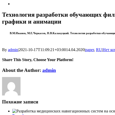
View
Larger
Image
Технология разработки обучающих фил
графики и анимации
В.М.Иванов, М.Е.Черкасов, Н.В.Калакуцкий. Технология разработки обучающих
By
admin
|
2021-10-17T11:09:21+03:00
14.04.2020
|
paper
,
RU
|
Нет ко
Share This Story, Choose Your Platform!
Facebook
Twitter
Reddit
LinkedIn
WhatsApp
Tumblr
Pinterest
Vk
Xing
Email
About the Author:
admin
Похожие записи