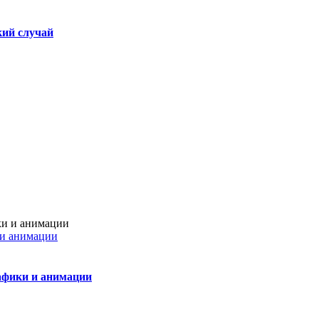
кий случай
 и анимации
афики и анимации