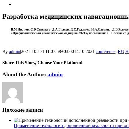
View
Larger
Image
Разработка медицинских навигационных
В.М.Иванов, С.В.Стрелков, Д.А.Гуляев, Д.С.Годанюк, И.А.Саввина, Д.В.Рыжко
«Профилактическая и клиническая медицина 2021», посвященная 10-летию со д
By
admin
|
2021-10-17T11:07:58+03:00
14.10.2021
|
conference
,
RU
|
Н
Share This Story, Choose Your Platform!
Facebook
Twitter
Reddit
LinkedIn
WhatsApp
Tumblr
Pinterest
Vk
Xing
Email
About the Author:
admin
Похожие записи
Применение технологии дополненной реальности при оп