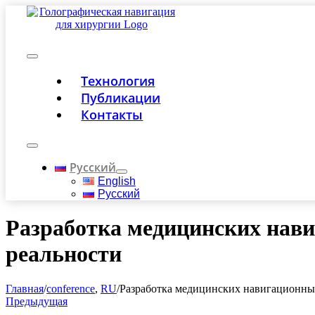
Skip
to
content
Toggle
Технология
Navigation
Публикации
Контакты
Toggle
Navigation
Русский
English
Русский
Разработка медицинских нави
реальности
Главная
/
conference
,
RU
/
Разработка медицинских навигационных
Предыдущая